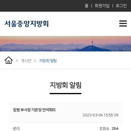
홈
|
회원가입
|
로그인
>
게시판
>
지방회 알림
지방회 알림
임원 부서장 기관장 연석회의
2023-03-04 15:55:39
관리
조회수
264